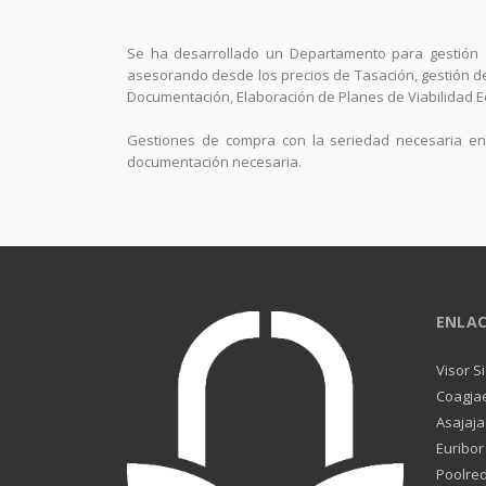
Se ha desarrollado un Departamento para gestión 
asesorando desde los precios de Tasación, gestión de 
Documentación, Elaboración de Planes de Viabilidad 
Gestiones de compra con la seriedad necesaria en 
documentación necesaria.
ENLAC
Visor S
Coagja
Asajaj
Euribor
Poolre