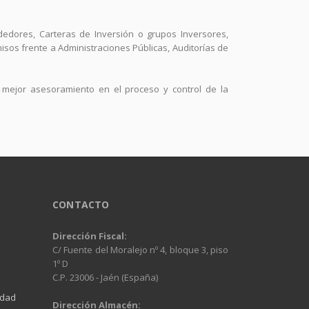
dores, Carteras de Inversión o grupos Inversores,
isos frente a Administraciones Públicas, Auditorías de
 mejor asesoramiento en el proceso y control de la
CONTACTO
Dirección Fiscal:
C/ Fuente del Moralejo nº 4, bloque 3, piso
1º D
C.P. 23006 - Jaén (España)
idad
Dirección Almacén: