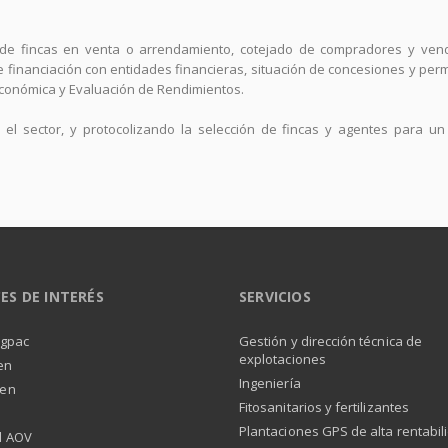
de fincas en venta o arrendamiento, cotejado de compradores y vende
financiación con entidades financieras, situación de concesiones y perm
Económica y Evaluación de Rendimientos.
el sector, y protocolizando la selección de fincas y agentes para un
ES DE INTERÉS
SERVICIOS
igpac
Gestión y dirección técnica de
explotaciones
en
Ingeniería
aen
Fitosanitarios y fertilizantes
Plantaciones GPS de alta rentabil
d AOV